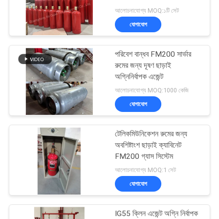
আলোচনাযোগ্য MOQ:১টি সেট
PRIVACY
যোগাযোগ
POLICY
5
ক্লিন এজেন্ট ফায়ার সাপ্রেশন
পরিবেশ বান্ধব FM200 সার্ভার
রুমের জন্য দূষণ ছাড়াই
সিস্টেম
অগ্নিনির্বাপক এজেন্ট
আলোচনাযোগ্য MOQ:1000 কেজি
যোগাযোগ
টেলিকমিউনিকেশন রুমের জন্য
19
অবশিষ্টাংশ ছাড়াই ক্যাবিনেট
CO2 ফায়ার সাপ্রেশন
FM200 গ্যাস সিস্টেম
আলোচনাযোগ্য MOQ:1 সেট
সিস্টেম
যোগাযোগ
IG55 ক্লিন এজেন্ট অগ্নি নির্বাপক