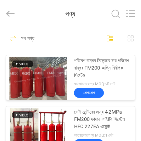
Guangdong
Air
Giant
পণ্য
Fire
Equipment
Co.,Ltd..
All
Rights
বাড়ি
110
Reserved.
সব পণ্য
fm200 ফায়ার সাপ্রেশন
পণ্য
সিস্টেম
পরিবেশ বান্ধব সিলেন্ডার ফর পরিবেশ
বান্ধব FM200 অগ্নি নির্বাপক
ভিআর
সিস্টেম
শো
আলোচনাযোগ্য MOQ:১টি সেট
যোগাযোগ
38
আমাদের
Novec 1230 ফায়ার
ডেটা সেন্টারের জন্য 4.2MPa
সম্পর্কে
FM200 ফায়ার ফাইটিং সিস্টেম
সাপ্রেশন সিস্টেম
HFC 227EA এজেন্ট
কারখানা
আলোচনাযোগ্য MOQ:1 সেট