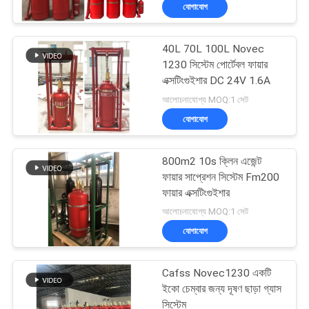
যোগাযোগ
ভ্রমণ
40L 70L 100L Novec
মান
62
1230 সিস্টেম পোর্টেবল ফায়ার
নিয়ন্ত্রণ
এক্সটিংগুইশার DC 24V 1.6A
নিষ্ক্রিয় গ্যাস ফায়ার
আলোচনাযোগ্য MOQ:1 সেট
সাপ্রেশন সিস্টেম
যোগাযোগ
ডাউনলোড
800m2 10s ক্লিন এজেন্ট
উদ্ধৃতির
ফায়ার সাপ্রেশন সিস্টেম Fm200
জন্য
ফায়ার এক্সটিংগুইশার
47
আলোচনাযোগ্য MOQ:1 সেট
আবেদন
রান্নাঘরের অগ্নি নির্বাপক
যোগাযোগ
ব্যবস্থা
সাইট
Cafss Novec1230 একটি
ম্যাপ
ইকো চেম্বার জন্য দূষণ ছাড়া গ্যাস
সিস্টেম