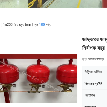
র্ড [ fm200 fire system ] ম্যাচ
100
পণ্য.
জাদুঘরের 
নির্বাপক যন্ত্র
মূল্য:
আলোচনাযোগ্য
সিলিন্ডার ভলিউম
নিভানোর প্যাটার্ন
প্রতিনিধি