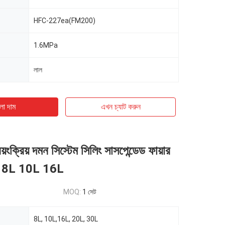
HFC-227ea(FM200)
1.6MPa
লাল
ো দাম
এখন চ্যাট করুন
ক্রিয় দমন সিস্টেম সিলিং সাসপেন্ডেড ফায়ার
শার 8L 10L 16L
MOQ:
1 সেট
8L, 10L,16L, 20L, 30L