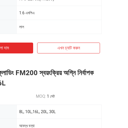
1.6 এমপিএ
লাল
ো দাম
এখন চ্যাট করুন
াডিং FM200 স্বয়ংক্রিয় অগ্নি নির্বাপক
6L
MOQ:
1 সেট
8L, 10L,16L, 20L, 30L
আবদ্ধ বন্যা