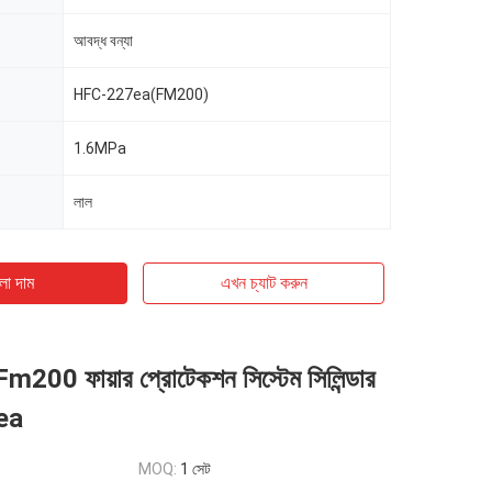
আবদ্ধ বন্যা
HFC-227ea(FM200)
1.6MPa
লাল
ো দাম
এখন চ্যাট করুন
Fm200 ফায়ার প্রোটেকশন সিস্টেম সিলিন্ডার
ea
MOQ:
1 সেট