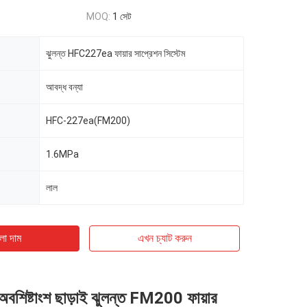
MOQ:
1 সেট
ঝুলন্ত HFC227ea ফায়ার সাপ্রেশন সিস্টেম
আবদ্ধ বন্যা
HFC-227ea(FM200)
1.6MPa
লাল
ো দাম
এখন চ্যাট করুন
বশিষ্টাংশ ছাড়াই ঝুলন্ত FM200 ফায়ার