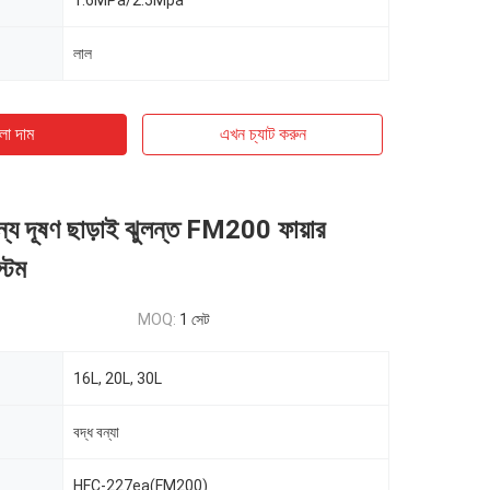
1.6MPa/2.5Mpa
লাল
ো দাম
এখন চ্যাট করুন
ন্য দূষণ ছাড়াই ঝুলন্ত FM200 ফায়ার
টেম
MOQ:
1 সেট
16L, 20L, 30L
বদ্ধ বন্যা
HFC-227ea(FM200)