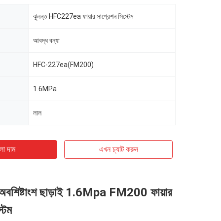
ঝুলন্ত HFC227ea ফায়ার সাপ্রেশন সিস্টেম
আবদ্ধ বন্যা
HFC-227ea(FM200)
1.6MPa
লাল
ো দাম
এখন চ্যাট করুন
অবশিষ্টাংশ ছাড়াই 1.6Mpa FM200 ফায়ার
টেম