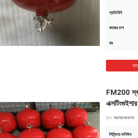
প্রতিনিধি
কাজের চাপ
রঙ
ভাল
FM200 স্বয়ং
এক্সটিংগুই
মূল্য:
আলোচনাযোগ্য
সিলিন্ডার ভলিউম