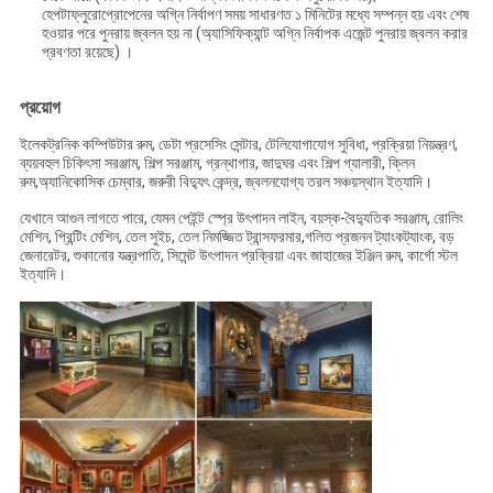
হেপটাফ্লুরোপ্রোপেনের অগ্নি নির্বাপণ সময় সাধারণত ১ মিনিটের মধ্যে সম্পন্ন হয় এবং শেষ
হওয়ার পরে পুনরায় জ্বলন হয় না (অ্যাসিফিক্যান্ট অগ্নি নির্বাপক এজেন্ট পুনরায় জ্বলন করার
প্রবণতা রয়েছে) ।
প্রয়োগ
ইলেকট্রনিক কম্পিউটার রুম, ডেটা প্রসেসিং সেন্টার, টেলিযোগাযোগ সুবিধা, প্রক্রিয়া নিয়ন্ত্রণ,
ব্যয়বহুল চিকিৎসা সরঞ্জাম, শিল্প সরঞ্জাম, গ্রন্থাগার, জাদুঘর এবং শিল্প গ্যালারী, ক্লিন
রুম,অ্যানিকোসিক চেম্বার, জরুরী বিদ্যুৎ কেন্দ্র, জ্বলনযোগ্য তরল সঞ্চয়স্থান ইত্যাদি।
যেখানে আগুন লাগতে পারে, যেমন পেইন্ট স্প্রে উৎপাদন লাইন, বয়স্ক-বৈদ্যুতিক সরঞ্জাম, রোলিং
মেশিন, প্রিন্টিং মেশিন, তেল সুইচ, তেল নিমজ্জিত ট্রান্সফরমার,গলিত প্রজনন ট্যাংকট্যাংক, বড়
জেনারেটর, শুকানোর যন্ত্রপাতি, সিমেন্ট উৎপাদন প্রক্রিয়া এবং জাহাজের ইঞ্জিন রুম, কার্গো স্টল
ইত্যাদি।