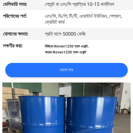
ডেলিভারি সময়:
পেমেন্ট বা এল/সি প্রাপ্তির 10-15 কার্যদিবস
ভ্রমণ
পরিশোধের শর্ত:
এল/সি, ডি/পি, টি/টি, ওয়েস্টার্ন ইউনিয়ন, পেপ্যাল,
ক্রেডিট কার্ড
মান
যোগানের ক্ষমতা:
প্রতি মাসে 50000 কেজি
নিয়ন্ত্রণ
লক্ষণীয় করা:
,
বিচ্ছিন্ন Novec1230 গ্যাস এজেন্ট
যাদুঘর Novec1230 গ্যাস এজেন্ট
ডাউনলোড
ভালো দাম
উদ্ধৃতির
জন্য
আবেদন
সাইট
ম্যাপ