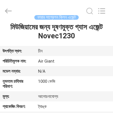
Guangdong
Air
Giant
Fire
Equipment
ফায়ার সাপ্রেশন ক্লিন এজেন্ট
Co.,Ltd..
All
Rights
মিউজিয়ামের জন্য দূষণমুক্ত গ্যাস এজেন্ট
বাড়ি
Reserved.
Novec1230
পণ্য
উৎপত্তি স্থল:
চীন
ভিআর
পরিচিতিমুলক নাম:
Air Giant
শো
মডেল নম্বার:
N/A
ন্যূনতম চাহিদার
1000 কেজি
আমাদের
পরিমাণ:
সম্পর্কে
মূল্য:
আলোচনাযোগ্য
প্যাকেজিং বিবরণ:
ট্যাঙ্ক
কারখানা