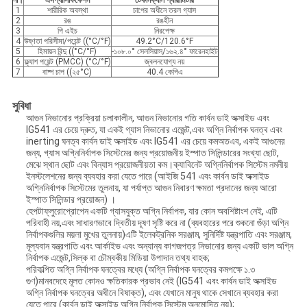
না।
এস
প্যাসিফিকেশন
টেকনিক্যাল প্যারামিটার
1
শারীরিক অবস্থা
চাপের অধীনে তরল গ্যাস
2
রঙ
রঙহীন
3
পি এইচ
নিরপেক্ষ
4
উষ্ণতা পরিসীমা/পয়েন্ট ((°C/°F)
49.2°C/120.6°F
5
হিমায়ন বিন্দু ((°C/°F)
-১০৮.০° সেলসিয়াস/১৬২.৪° ফারেনহাইট
6
ফ্ল্যাশ পয়েন্ট (PMCC) (°C/°F)
জ্বলনযোগ্য নয়
7
বাষ্প চাপ ((২৫°C)
40.4 কেপিএ
সুবিধা
আগুন নিভানোর প্রক্রিয়া চলাকালীন, আগুন নিভানোর গতি কার্বন ডাই অক্সাইড এবং
IG541 এর চেয়ে দ্রুত, যা একই গ্যাস নিভানোর এজেন্ট,এবং অগ্নি নির্বাপক ঘনত্ব এবং
inerting ঘনত্ব কার্বন ডাই অক্সাইড এবং IG541 এর চেয়ে কমঅতএব, একই আগুনের
জন্য, গ্যাস অগ্নিনির্বাপক সিস্টেমের জন্য প্রয়োজনীয় ইস্পাত সিলিন্ডারের সংখ্যা ছোট,
মেঝে স্থান ছোট এবং বিন্যাস প্রয়োজনীয়তা কম।ক্যাবিনেট অগ্নিনির্বাপক সিস্টেম নমনীয়
ইনস্টলেশনের জন্য ব্যবহার করা যেতে পারে (আইজি 541 এবং কার্বন ডাই অক্সাইড
অগ্নিনির্বাপক সিস্টেমের তুলনায়, যা পর্যাপ্ত আগুন নিবারণ ক্ষমতা প্রদানের জন্য আরো
ইস্পাত সিলিন্ডার প্রয়োজন) ।
হেপটাফ্লুরোপ্রোপেন একটি গ্যাসযুক্ত অগ্নি নির্বাপক, যার কোন অবশিষ্টাংশ নেই, এটি
পরিবাহী নয়,এবং সাধারণভাবে দ্বিতীয় দূষণ সৃষ্টি করে না (ব্যবহারের পরে শুকনো গুঁড়া অগ্নি
নির্বাপকগুলির ময়লা মুখের তুলনায়)এটি ইলেকট্রনিক সরঞ্জাম, সুনির্দিষ্ট যন্ত্রপাতি এবং সরঞ্জাম,
মূল্যবান যন্ত্রপাতি এবং আর্কাইভ এবং অন্যান্য কাগজপত্র নিভানোর জন্য একটি ভাল অগ্নি
নির্বাপক এজেন্ট,সিল্ক বা চৌম্বকীয় মিডিয়া উপাদান তথ্য বাহক;
পরিকল্পিত অগ্নি নির্বাপক ঘনত্বের মধ্যে (অগ্নি নির্বাপক ঘনত্বের কমপক্ষে ১.৩
গুণ)মানবদেহে মূলত কোনও ক্ষতিকারক প্রভাব নেই (IG541 এবং কার্বন ডাই অক্সাইড
অগ্নি নির্বাপক ঘনত্বের অধীনে বিষাক্ত), এবং যেখানে মানুষ থাকে সেখানে ব্যবহার করা
যেতে পারে (কার্বন ডাই অক্সাইড অগ্নি নির্বাপক সিস্টেম অনুমোদিত নয়);