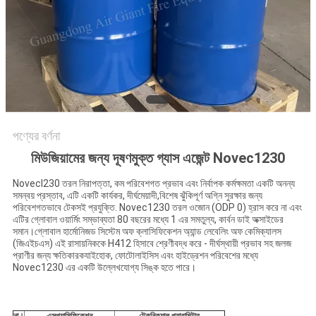
PRIVACY
POLICY
পণ্যের বর্ণনা
মিউজিয়ামের জন্য দূষণমুক্ত গ্যাস এজেন্ট Novec1230
Novecl230 তরল নিরাপত্তা, কম পরিবেশগত প্রভাব এবং নির্বাপক কর্মক্ষমতা একটি অনন্য
সমন্বয় প্রস্তাব, এটি একটি কার্যকর, দীর্ঘমেয়াদী,বিশেষ ঝুঁকিপূর্ণ অগ্নি সুরক্ষার জন্য
পরিবেশগতভাবে টেকসই প্রযুক্তি. Novec1230 তরল ওজোন (ODP 0) হ্রাস করে না এবং
এটির গ্লোবাল ওয়ার্মিং সম্ভাব্যতা 80 বছরের মধ্যে 1 এর সমতুল্য, কার্বন ডাই অক্সাইডের
সমান।গ্লোবাল হার্মোনিজড সিস্টেম অফ ক্লাসিফিকেশন অ্যান্ড লেবেলিং অফ কেমিক্যালস
(জিএইচএস) এই রাসায়নিককে H412 হিসাবে শ্রেণীবদ্ধ করে - দীর্ঘস্থায়ী প্রভাব সহ জলজ
প্রাণীর জন্য ক্ষতিকারকযাইহোক, ফোটোলাইসিস এবং হাইড্রেশন পরিবেশের মধ্যে
Novec1230 এর একটি উল্লেখযোগ্য সিঙ্ক হতে পারে।