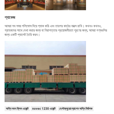
প্যাকেজ
আমরা সব সময় পলিফোম দিয়ে প্যাক করি এবং তারপর কাঠের বাক্সে রাখি। কখনও কখনও,
গ্রাহকদের সাথে দেখা করার জন্য বা নিরাপত্তার প্রয়োজনীয়তা পূরণের জন্য, আমরা পণ্যগুলির
জন্য একটি প্যালেট তৈরি করব।
অগ্নি দমন ক্লিন এজেন্ট
novec 1230 এজেন্ট
হেপ্টাফ্লুরোপ্রোপেন অগ্নি নির্বাপক