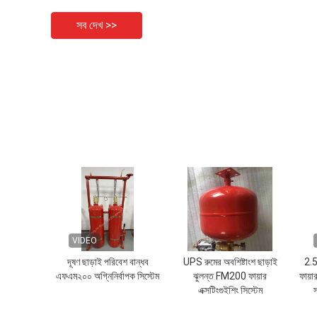
সব দেখ >>
VIDEO
দূষণ ছাড়াই পরিবেশ বান্ধব
UPS রুমের অবশিষ্টাংশ ছাড়াই
2.5
এফএম২০০ অগ্নিনির্বাপক সিস্টেম
ঝুলন্ত FM200 ফায়ার
ফায়
এক্সটিংগুইশিং সিস্টেম
স