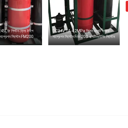
5Ltr পিস্টন ফ্লো টাইপ
DC24V 1A 4.2MPa ক্লিন এজেন্ট ফায়ার
র সাপ্রেশন সিস্টেম FM200
সাপ্রেশন সিস্টেম Fm 200 এক্সটিংগুইশিং সিস্টেম