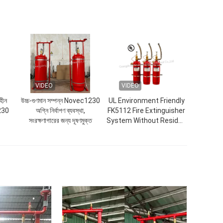
VIDEO
VIDEO
টহীন
উচ্চ-গুণমান সম্পন্ন Novec1230
UL Environment Friendly
230
অগ্নি নির্বাপণ ব্যবস্থা,
FK5112 Fire Extinguisher
সংরক্ষণাগারের জন্য দূষণমুক্ত
System Without Residue
In UPS Room