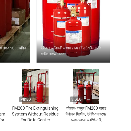
বন্ধ এফএম২০০ অগ্নি
ইউএল অটোমেটিক ফায়ার দমন সিস্টেম ইন ডেটা
সেন্টার এফএম২০০
VIDEO
VIDEO
FM200 Fire Extinguishing
পরিবেশ-বান্ধব FM200 ফায়ার
tem
System Without Residue
নির্বাপক সিস্টেম, ইউপিএস রুমের
For
For Data Center
জন্য কোনো অবশিষ্ট নেই