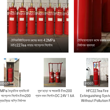
টেলিকমিউনিকেশন রুমের জন্য 4.2MPa
টেলিযোগাযোগ কক্ষে বন্যার 
Hfc227ea ফায়ার সাপ্রেশন সিস্টেম
নির্বাপক ব্যবস্থা
VIDEO
VIDEO
MPa বৈদ্যুতিক ক্যাবিনেট
দূষণ ছাড়া অ ক্ষয়কারী Fm200
HFC227ea Fire
ার সাপ্রেশন সিস্টেম Fm200
গ্যাস দমন সিস্টেম DC 24V 1.6A
Extinguishing Sys
্বয়ংক্রিয় অগ্নি নির্বাপক
Without Pollution 
Storage Room