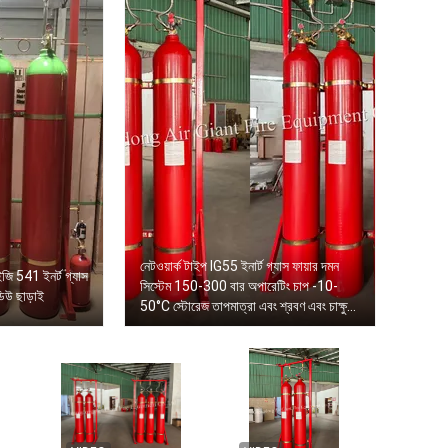
নেটওয়ার্ক টাইপ IG55 ইনার্ট গ্যাস ফায়ার দমন
জি 541 ইনর্ট গ্যাস
সিস্টেম 150-300 বার অপারেটিং চাপ -10-
ডিউ ছাড়াই
50°C স্টোরেজ তাপমাত্রা এবং শ্রবণ এবং চাক্ষুষ
বিপদাশঙ্কা