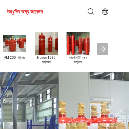
উদ্ধৃতির জন্য আবেদন
fm200 ফায়ার
Nove
সাপ্রেশন সিস্টেম
সা