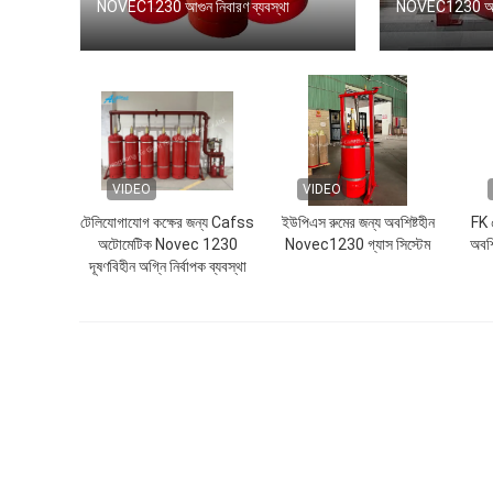
NOVEC1230 আগুন নিবারণ ব্যবস্থা
NOVEC1230 আগুন 
VIDEO
VIDEO
টেলিযোগাযোগ কক্ষের জন্য Cafss
ইউপিএস রুমের জন্য অবশিষ্টহীন
FK ৫
অটোমেটিক Novec 1230
Novec1230 গ্যাস সিস্টেম
অবশি
দূষণবিহীন অগ্নি নির্বাপক ব্যবস্থা