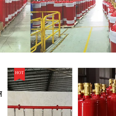
HOT
ম