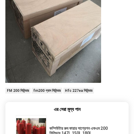
FM 200 সিলিন্ডার
fm200 গ্যাস সিলিন্ডার
Hfc 227ea সিলিন্ডার
এর সেরা মূল্য পান
কম্পিউটার রুম ফায়ার সাপ্রেশন এফএম 200
সিলিন্ডার 147L 150L 180L