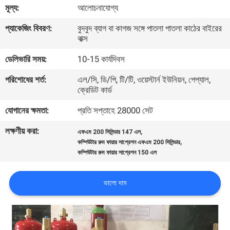
মূল্য:
আলোচনাযোগ্য
ভ্রমণ
প্যাকেজিং বিবরণ:
বুদবুদ ব্যাগ বা কাগজ সঙ্গে পাতলা পাতলা কাঠের বাইরের
বাক্স
মান
ডেলিভারি সময়:
10-15 কার্যদিবস
নিয়ন্ত্রণ
পরিশোধের শর্ত:
এল/সি, ডি/পি, টি/টি, ওয়েস্টার্ন ইউনিয়ন, পেপ্যাল,
ক্রেডিট কার্ড
ডাউনলোড
যোগানের ক্ষমতা:
প্রতি সপ্তাহে 28000 সেট
উদ্ধৃতির
লক্ষণীয় করা:
,
এফএম 200 সিলিন্ডার 147 এল
,
কম্পিউটার রুম ফায়ার সাপ্রেশন এফএম 200 সিলিন্ডার
জন্য
কম্পিউটার রুম ফায়ার সাপ্রেশন 150 এল
আবেদন
ভালো দাম
সাইট
ম্যাপ