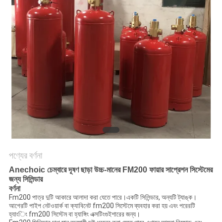
PRIVACY
POLICY
পণ্যের বর্ণনা
Anechoic চেম্বারে দূষণ ছাড়া উচ্চ-মানের FM200 ফায়ার সাপ্রেশন সিস্টেমের
জন্য সিলিন্ডার
বর্ণনা
Fm200 পাত্র দুটি আকারে আলাদা করা যেতে পারে।একটি সিলিন্ডার, অন্যটি ট্যাঙ্ক।
আগেরটি পাইপ নেটওয়ার্ক বা ক্যাবিনেট fm200 সিস্টেমে ব্যবহার করা হয় এবং পরেরটি
হ্যাংিং fm200 সিস্টেম বা হ্যাঙ্গিং এক্সটিংগুইশারের জন্য।