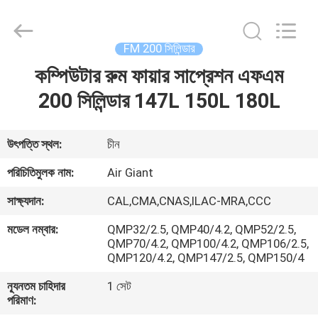
Guangdong
Air
Giant
Fire
Equipment
FM 200 সিলিন্ডার
Co.,Ltd..
All
Rights
কম্পিউটার রুম ফায়ার সাপ্রেশন এফএম
বাড়ি
Reserved.
200 সিলিন্ডার 147L 150L 180L
পণ্য
উৎপত্তি স্থল:
চীন
ভিআর
পরিচিতিমুলক নাম:
Air Giant
শো
সাক্ষ্যদান:
CAL,CMA,CNAS,ILAC-MRA,CCC
মডেল নম্বার:
QMP32/2.5, QMP40/4.2, QMP52/2.5,
আমাদের
QMP70/4.2, QMP100/4.2, QMP106/2.5,
QMP120/4.2, QMP147/2.5, QMP150/4
সম্পর্কে
ন্যূনতম চাহিদার
1 সেট
পরিমাণ:
কারখানা