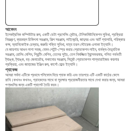
আবেদন
ইলেকট্রনিক কম্পিউটার রুম, একটি ডেটা প্রসেসিং সেন্টার, টেলিকমিউনিকেশন সুবিধা, প্রক্রিয়া
নিয়ন্ত্রণ, ব্যয়বহুল চিকিৎসা সরঞ্জাম, শিল্প সরঞ্জাম, লাইব্রেরি, জাদুঘর এবং আর্ট গ্যালারি, পরিষ্কার
কক্ষ, অ্যানিকোইক চেম্বার, জরুরি শক্তি সুবিধা, দাহ্য তরল স্টোরেজ এলাকা ইত্যাদি।
যে জায়গায় আগুন লাগা সহজ, যেমন পেইন্ট-স্প্রে করার প্রোডাকশন লাইন, বার্ধক্য-বৈদ্যুতিক
সরঞ্জাম, রোলিং মেশিন, প্রিন্টিং মেশিন, তেলের সুইচ, তেল নিমজ্জিত ট্রান্সফরমার, গলিত গর্ভবতী
ট্যাঙ্ক, ট্যাঙ্ক, বড় জেনারেটর, শুকানোর সরঞ্জাম, সিমেন্ট প্রোডাকশন পাল্ভারাইজড কয়লার
প্রক্রিয়া, এবং জাহাজের ইঞ্জিন রুম, কার্গো হোল্ড ইত্যাদি।
প্যাকেজ
আমরা সর্বদা এটিকে প্রথমে পলিফোম দিয়ে প্যাক করি এবং তারপরে এটি একটি কাঠের কেসে
রাখি।কখনও কখনও, গ্রাহকদের সাথে বা সুরক্ষার প্রয়োজনীয়তার সাথে দেখা করার জন্য, আমরা
পণ্যগুলির জন্য একটি প্যালেট তৈরি করব।