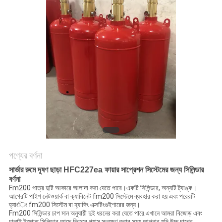
PRIVACY
POLICY
পণ্যের বর্ণনা
সার্ভার রুমে দূষণ ছাড়া HFC227ea ফায়ার সাপ্রেশন সিস্টেমের জন্য সিলিন্ডার
বর্ণনা
Fm200 পাত্র দুটি আকারে আলাদা করা যেতে পারে।একটি সিলিন্ডার, অন্যটি ট্যাঙ্ক।
আগেরটি পাইপ নেটওয়ার্ক বা ক্যাবিনেট fm200 সিস্টেমে ব্যবহার করা হয় এবং পরেরটি
হ্যাংিং fm200 সিস্টেম বা হ্যাঙ্গিং এক্সটিংগুইশারের জন্য।
Fm200 সিলিন্ডার চাপ মান অনুযায়ী দুই ধরনের করা যেতে পারে.এখানে আমরা বিজোড় এবং
ঢালাই ইস্পাত সিলিন্ডার আছে.ভিতরে গ্যাস সংরক্ষণ করার সময় আপনার যদি উচ্চ চাপের