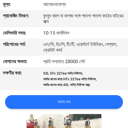
মূল্য:
আলোচনাযোগ্য
ভ্রমণ
প্যাকেজিং বিবরণ:
বুদবুদ ব্যাগ বা কাগজ সঙ্গে পাতলা পাতলা কাঠের বাইরের
বাক্স
মান
ডেলিভারি সময়:
10-15 কার্যদিবস
নিয়ন্ত্রণ
পরিশোধের শর্ত:
এল/সি, ডি/পি, টি/টি, ওয়েস্টার্ন ইউনিয়ন, পেপ্যাল,
ক্রেডিট কার্ড
ডাউনলোড
যোগানের ক্ষমতা:
প্রতি সপ্তাহে 28000 সেট
উদ্ধৃতির
লক্ষণীয় করা:
,
52L hfc 227ea অগ্নি নির্বাপক
,
সার্ভার রুমের জন্য Hfc 227ea অগ্নি নির্বাপক
জন্য
সার্ভার রুমের জন্য 40L অগ্নি নির্বাপক যন্ত্র
আবেদন
ভালো দাম
সাইট
ম্যাপ