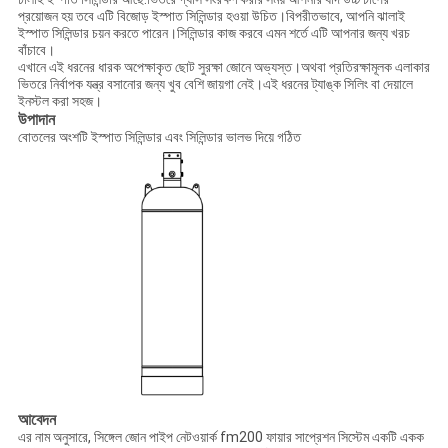
প্রয়োজন হয় তবে এটি বিজোড় ইস্পাত সিলিন্ডার হওয়া উচিত।বিপরীতভাবে, আপনি ঝালাই
ইস্পাত সিলিন্ডার চয়ন করতে পারেন।সিলিন্ডার কাজ করবে এমন শর্তে এটি আপনার জন্য খরচ
বাঁচাবে।
এখানে এই ধরনের ধারক অপেক্ষাকৃত ছোট সুরক্ষা জোনে অভ্যস্ত।অথবা প্রতিরক্ষামূলক এলাকার
ভিতরে নির্বাপক যন্ত্র বসানোর জন্য খুব বেশি জায়গা নেই।এই ধরনের ট্যাঙ্ক সিলিং বা দেয়ালে
ইনস্টল করা সহজ।
উপাদান
বোতলের অংশটি ইস্পাত সিলিন্ডার এবং সিলিন্ডার ভালভ দিয়ে গঠিত
আবেদন
এর নাম অনুসারে, সিঙ্গেল জোন পাইপ নেটওয়ার্ক fm200 ফায়ার সাপ্রেশন সিস্টেম একটি একক