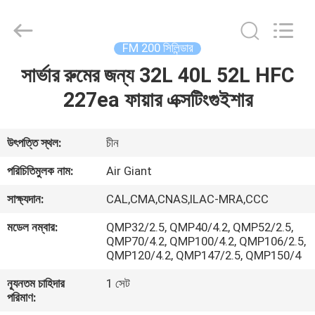
Guangdong
Air
Giant
Fire
Equipment
FM 200 সিলিন্ডার
Co.,Ltd..
All
Rights
সার্ভার রুমের জন্য 32L 40L 52L HFC
বাড়ি
Reserved.
227ea ফায়ার এক্সটিংগুইশার
পণ্য
উৎপত্তি স্থল:
চীন
ভিআর
পরিচিতিমুলক নাম:
Air Giant
শো
সাক্ষ্যদান:
CAL,CMA,CNAS,ILAC-MRA,CCC
মডেল নম্বার:
QMP32/2.5, QMP40/4.2, QMP52/2.5,
আমাদের
QMP70/4.2, QMP100/4.2, QMP106/2.5,
QMP120/4.2, QMP147/2.5, QMP150/4
সম্পর্কে
ন্যূনতম চাহিদার
1 সেট
পরিমাণ:
কারখানা