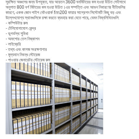
সুরক্ষিত অঞ্চলের জন্য উপযুক্ত, যার আয়তন 3600 ঘনমিটারের কম হওয়া উচিত সেইসাথে
অনুপাত 800 বর্গ মিটারের কম হওয়া উচিত।এর সম্পত্তি এবং আগুন নিবারণের নীতিগুলির
কারণে, একক জোন পাইপ নেটওয়ার্ক fm200 ফায়ার সাপ্রেশন সিস্টেমটি কিছু বড় এবং
উল্লেখযোগ্য স্থানগুলিকে রক্ষা করতে ব্যবহার করা যেতে পারে, যেমন নিম্নলিখিতগুলি:
- কম্পিউটার রুম
- টেলিযোগাযোগ কেন্দ্র
- ভূগর্ভস্থ সুবিধা
- অফশোর তেল নিষ্কাশন
- লাইব্রেরি
- তথ্য এবং কাগজ সংরক্ষণাগার
- মূল্যবান নিবন্ধ স্টোরেজ
- পাওয়ার জেনারেটর স্টোরেজ রুম