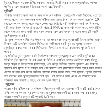
ট্যাঙ্ক, ট্যাঙ্ক, বড় জেনারেটর, শুকানোর সরঞ্জাম, সিমেন্ট প্রোডাকশন পাল্ভারাইজড কয়লার
প্রক্রিয়া, এবং জাহাজের ইঞ্জিন রুম, কার্গো হোল্ড ইত্যাদি।
সুবিধাদি
আপনার সম্পত্তি রক্ষা করা আপনার পক্ষে খুবই কার্যকর।যেহেতু এটি একটি সিস্টেম, এতে অল্প
সময়ের মধ্যে আগুন নেভানোর জন্য নির্বাপক যন্ত্র রয়েছে।এর অর্থ হল সমস্ত এজেন্টকে 10
সেকেন্ডেরও কম সময়ের মধ্যে ছেড়ে দেওয়া হবে।তারপর এটি সামগ্রিক বন্যা হবে.উপরন্তু,
এটি সময় বিলম্ব প্রক্রিয়া আছে.এটা প্রায় 2 মিনিট.এর মানে যখন আগুন লাগে, তখন বিল্ডিং
থেকে পালানোর জন্য যথেষ্ট সময় থাকে।আমরা রেফারেন্স হিসাবে গ্রাহকের জন্য দুটি পয়েন্ট
তালিকাভুক্ত করেছি।
1/ সুরক্ষা অঞ্চলে নমনীয় অ্যাপ্লিকেশন।এর গঠন এবং অন্যান্য দরকারী উপাদানগুলির সমাবেশ
হিসাবে, এটি একাধিক স্টোরেজ সিলিন্ডারের সংমিশ্রণে একটি খুব বড় সুরক্ষা অঞ্চলকে
কেন্দ্রীভূত করতে পারে।একক সিলিন্ডারের সিস্টেমের সাথে এর কভারেজও খুব ছোট হতে
পারে।
2/ সম্মিলিত বন্টন ব্যবস্থা।এই সিস্টেমের সবচেয়ে স্বাতন্ত্র্যসূচক এবং নমনীয় সুবিধা হল
সম্মিলিত বন্টন ব্যবস্থা, যা এক জেলা বা বিল্ডিং-এ একাধিক কক্ষকে একত্রিত করবে কিন্তু
ভিন্ন মাত্রা বা ভিন্ন তলায়।ইতিমধ্যে, এটি অগ্নি নির্বাপক গ্যাসের ন্যূনতম এবং নিরাপদ
ব্যবহার করে মূলের উপর ভিত্তি করে খরচ কমাতে পারে।সিলেক্টিভ ভালভ গ্রহণ করার কারণে
যেগুলি আগুনের ঘরে আগুন নির্বাপক গ্যাসকে গাইড করতে পারে, তাই দুর্ঘটনা এড়াতে প্রতিটি
ঘরে নিরীক্ষণ করা তুলনামূলকভাবে স্মার্ট হবে।এটা উল্লেখ করার যোগ্য যে সম্মিলিত কক্ষ
আমাদের মান অনুযায়ী 8 সহ 8 এর কম হওয়া উচিত।
প্যাকেজ
আমরা সর্বদা এটিকে প্রথমে পলিফোম দিয়ে প্যাক করি এবং তারপরে এটি একটি কাঠের কেসে
রাখি।কখনও কখনও, গ্রাহকদের সাথে বা সুরক্ষার প্রয়োজনীয়তার সাথে দেখা করার জন্য,
আমরা পণ্যগুলির জন্য একটি প্যালেট তৈরি করব।