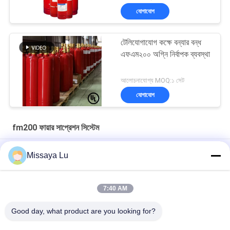
যোগাযোগ
টেলিযোগাযোগ কক্ষে বন্যার বন্ধ
এফএম২০০ অগ্নি নির্বাপক ব্যবস্থা
আলোচনাযোগ্য MOQ:১ সেট
যোগাযোগ
fm200 ফায়ার সাপ্রেশন সিস্টেম
2.5MPa বৈদ্যুতিক ক্যাবিনেট ফায়ার সাপ্রেশন সিস্টেম Fm200 স্বয়ংক্রিয় অগ্নি
Missaya Lu
নির্বাপক
দূষণ ছাড়া অ ক্ষয়কারী Fm200 গ্যাস দমন সিস্টেম DC 24V 1.6A
7:40 AM
সার্ভার রুমের জন্য দূষণবিহীন HFC227ea অগ্নি নির্বাপক ব্যবস্থা
Good day, what product are you looking for?