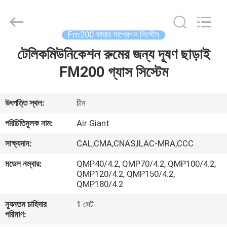
Guangdong
Air
Giant
Fire
Equipment
Fm200 ফায়ার সাপ্রেশন সিস্টেম
Co.,Ltd..
All
Rights
টেলিকমিউনিকেশন রুমের জন্য দূষণ ছাড়াই
বাড়ি
Reserved.
FM200 গ্যাস সিস্টেম
পণ্য
উৎপত্তি স্থল:
চীন
ভিআর
পরিচিতিমুলক নাম:
Air Giant
শো
সাক্ষ্যদান:
CAL,CMA,CNAS,ILAC-MRA,CCC
মডেল নম্বার:
QMP40/4.2, QMP70/4.2, QMP100/4.2,
আমাদের
QMP120/4.2, QMP150/4.2,
QMP180/4.2
সম্পর্কে
ন্যূনতম চাহিদার
1 সেট
পরিমাণ:
কারখানা