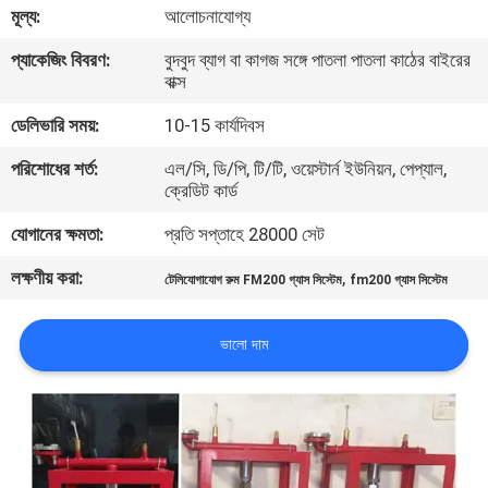
মূল্য:
আলোচনাযোগ্য
ভ্রমণ
প্যাকেজিং বিবরণ:
বুদবুদ ব্যাগ বা কাগজ সঙ্গে পাতলা পাতলা কাঠের বাইরের
বাক্স
মান
ডেলিভারি সময়:
10-15 কার্যদিবস
নিয়ন্ত্রণ
পরিশোধের শর্ত:
এল/সি, ডি/পি, টি/টি, ওয়েস্টার্ন ইউনিয়ন, পেপ্যাল,
ক্রেডিট কার্ড
ডাউনলোড
যোগানের ক্ষমতা:
প্রতি সপ্তাহে 28000 সেট
উদ্ধৃতির
লক্ষণীয় করা:
,
টেলিযোগাযোগ রুম FM200 গ্যাস সিস্টেম
fm200 গ্যাস সিস্টেম
জন্য
আবেদন
ভালো দাম
সাইট
ম্যাপ