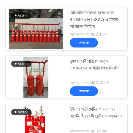
টেলিকমিউনিকেশন রুমের জন্য
4.2MPa Hfc227ea ফায়ার
সাপ্রেশন সিস্টেম
আলোচনাযোগ্য MOQ:1 সেট
যোগাযোগ
দূষণ ছাড়াই পরিবেশ বান্ধব
এফএম২০০ অগ্নিনির্বাপক সিস্টেম
আলোচনাযোগ্য MOQ:১টি সেট
যোগাযোগ
ইউএল অটোমেটিক ফায়ার দমন
সিস্টেম ইন ডেটা সেন্টার এফএম২০০
আলোচনাযোগ্য MOQ:১ সেট