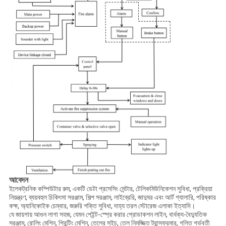
আবেদন
ইলেকট্রনিক কম্পিউটার রুম, একটি ডেটা প্রসেসিং সেন্টার, টেলিকমিউনিকেশন সুবিধা, প্রক্রিয়া
নিয়ন্ত্রণ, ব্যয়বহুল চিকিৎসা সরঞ্জাম, শিল্প সরঞ্জাম, লাইব্রেরি, জাদুঘর এবং আর্ট গ্যালারি, পরিষ্কার
কক্ষ, অ্যানিকোইক চেম্বার, জরুরি শক্তি সুবিধা, দাহ্য তরল স্টোরেজ এলাকা ইত্যাদি।
যে জায়গায় আগুন লাগা সহজ, যেমন পেইন্ট-স্প্রে করার প্রোডাকশন লাইন, বার্ধক্য-বৈদ্যুতিক
সরঞ্জাম, রোলিং মেশিন, প্রিন্টিং মেশিন, তেলের সুইচ, তেল নিমজ্জিত ট্রান্সফরমার, গলিত গর্ভবতী