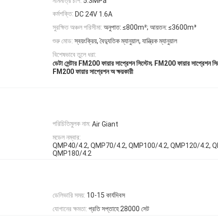
নামমাত্র চাপ:
5.3MPa
কর্মশক্তি:
DC 24V 1.6A
সুরক্ষিত অঞ্চল পরিসীমা:
অনুপাত: ≤800m²; আয়তন: ≤3600m³
শুরু মোড:
স্বয়ংক্রিয়, বৈদ্যুতিক ম্যানুয়াল, যান্ত্রিক ম্যানুয়াল
বিশেষভাবে তুলে ধরা:
,
ডেটা সেন্টার FM200 ফায়ার সাপ্রেশন সিস্টেম
FM200 ফায়ার সাপ্রেশন সিস্
FM200 ফায়ার সাপ্রেশন অ ক্ষয়কারী
পরিচিতিমুলক নাম:
Air Giant
মডেল নম্বার:
QMP40/4.2, QMP70/4.2, QMP100/4.2, QMP120/4.2, Q
QMP180/4.2
ডেলিভারি সময়:
10-15 কার্যদিবস
যোগানের ক্ষমতা:
প্রতি সপ্তাহে 28000 সেট