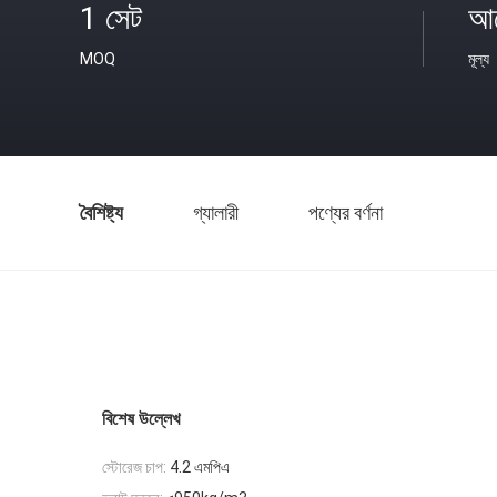
1 সেট
আল
MOQ
মূল্য
বৈশিষ্ট্য
গ্যালারী
পণ্যের বর্ণনা
বিশেষ উল্লেখ
স্টোরেজ চাপ:
4.2 এমপিএ