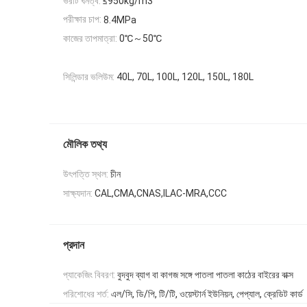
ভরাট ঘনত্ব:
≤950kg/m3
পরীক্ষার চাপ:
8.4MPa
0℃～50℃
কাজের তাপমাত্রা:
সিলিন্ডার ভলিউম:
40L, 70L, 100L, 120L, 150L, ​​180L
মৌলিক তথ্য
উৎপত্তি স্থল:
চীন
সাক্ষ্যদান:
CAL,CMA,CNAS,ILAC-MRA,CCC
প্রদান
প্যাকেজিং বিবরণ:
বুদবুদ ব্যাগ বা কাগজ সঙ্গে পাতলা পাতলা কাঠের বাইরের বাক্স
পরিশোধের শর্ত:
এল/সি, ডি/পি, টি/টি, ওয়েস্টার্ন ইউনিয়ন, পেপ্যাল, ক্রেডিট কার্ড