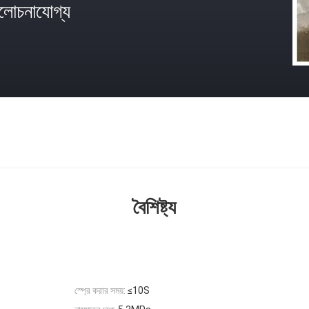
োচনাযোগ্য
বৈশিষ্ট্য
স্প্রে করার সময়:
≤10S