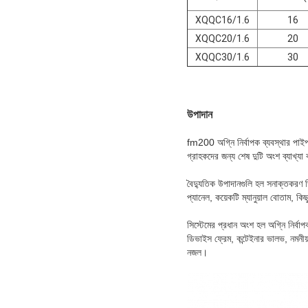
XQQC16/1.6
16
XQQC20/1.6
20
XQQC30/1.6
30
উপাদান
fm200 অগ্নি নির্বাপক ব্যবস্থার পাইপ
গ্রাহকদের জন্য শেষ দুটি অংশ ব্যাখ্যা
বৈদ্যুতিক উপাদানগুলি হল সনাক্তকরণ ডি
প্যানেল, কয়েকটি ম্যানুয়াল বোতাম, কিছ
সিস্টেমের প্রধান অংশ হল অগ্নি নির্ব
ডিভাইস ফ্রেম, কন্টেইনার ভালভ, নমনীয় 
নজল।