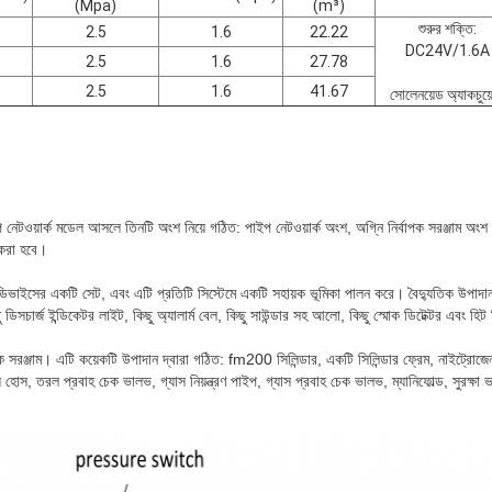
(Mpa)
(m³)
শুরুর শক্তি:
2.5
1.6
22.22
DC24V/1.6A
2.5
1.6
27.78
2.5
1.6
41.67
সোলেনয়েড অ্যাকচুয়
 নেটওয়ার্ক মডেল আসলে তিনটি অংশ নিয়ে গঠিত: পাইপ নেটওয়ার্ক অংশ, অগ্নি নির্বাপক সরঞ্জাম অ
 করা হবে।
ভাইসের একটি সেট, এবং এটি প্রতিটি সিস্টেমে একটি সহায়ক ভূমিকা পালন করে। বৈদ্যুতিক উপাদানগুলি
ু ডিসচার্জ ইন্ডিকেটর লাইট, কিছু অ্যালার্ম বেল, কিছু সাউন্ডার সহ আলো, কিছু স্মোক ডিটেক্টর এবং হিট
াপক সরঞ্জাম। এটি কয়েকটি উপাদান দ্বারা গঠিত: fm200 সিলিন্ডার, একটি সিলিন্ডার ফ্রেম, নাইট্র
হোস, তরল প্রবাহ চেক ভালভ, গ্যাস নিয়ন্ত্রণ পাইপ, গ্যাস প্রবাহ চেক ভালভ, ম্যানিফোল্ড, সুরক্ষা ভাল