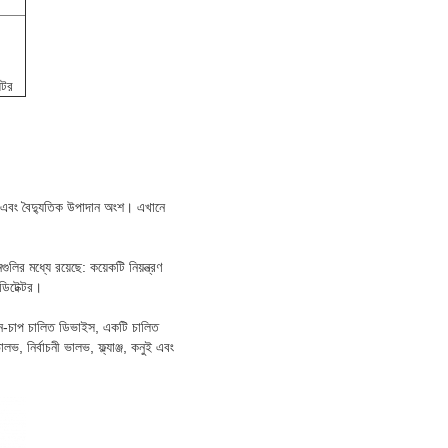
েটর
ংশ এবং বৈদ্যুতিক উপাদান অংশ। এখানে
র মধ্যে রয়েছে: কয়েকটি নিয়ন্ত্রণ
 ডিটেক্টর।
োজেন-চাপ চালিত ডিভাইস, একটি চালিত
ভ, নির্বাচনী ভালভ, ফ্ল্যাঞ্জ, কনুই এবং