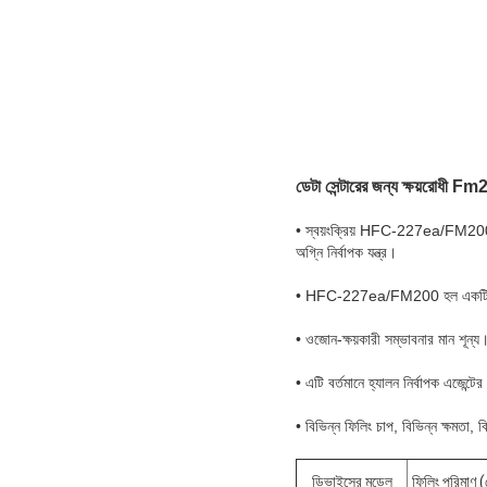
ডেটা সেন্টারের জন্য ক্ষয়রোধী Fm2
• স্বয়ংক্রিয় HFC-227ea/FM200 অগ্নি 
অগ্নি নির্বাপক যন্ত্র।
• HFC-227ea/FM200 হল একটি বর্ণহীন,
• ওজোন-ক্ষয়কারী সম্ভাবনার মান শূন্য
• এটি বর্তমানে হ্যালন নির্বাপক এজেন্টে
• বিভিন্ন ফিলিং চাপ, বিভিন্ন ক্ষমতা, 
ডিভাইসের মডেল
ফিলিং পরিমাণ 