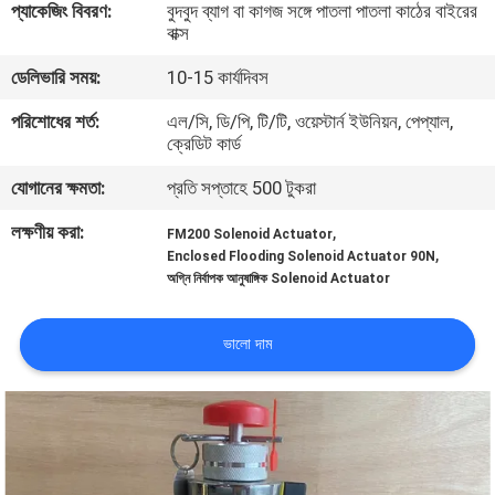
প্যাকেজিং বিবরণ:
বুদবুদ ব্যাগ বা কাগজ সঙ্গে পাতলা পাতলা কাঠের বাইরের
ভ্রমণ
বাক্স
ডেলিভারি সময়:
10-15 কার্যদিবস
মান
পরিশোধের শর্ত:
এল/সি, ডি/পি, টি/টি, ওয়েস্টার্ন ইউনিয়ন, পেপ্যাল,
নিয়ন্ত্রণ
ক্রেডিট কার্ড
যোগানের ক্ষমতা:
প্রতি সপ্তাহে 500 টুকরা
ডাউনলোড
লক্ষণীয় করা:
,
FM200 Solenoid Actuator
,
Enclosed Flooding Solenoid Actuator 90N
উদ্ধৃতির
অগ্নি নির্বাপক আনুষাঙ্গিক Solenoid Actuator
জন্য
ভালো দাম
আবেদন
সাইট
ম্যাপ