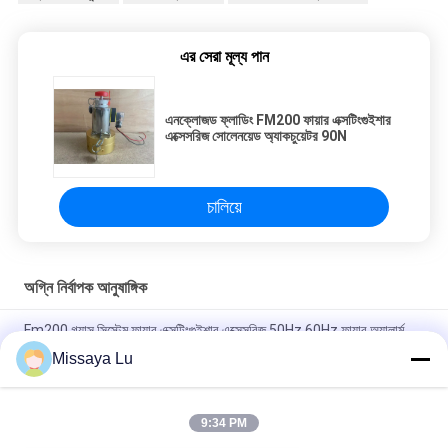
এর সেরা মূল্য পান
এনক্লোজড ফ্লাডিং FM200 ফায়ার এক্সটিংগুইশার
এক্সেসরিজ সোলেনয়েড অ্যাকচুয়েটর 90N
চালিয়ে
অগ্নি নির্বাপক আনুষাঙ্গিক
Fm200 গ্যাস সিস্টেম ফায়ার এক্সটিংগুইশার এক্সেসরিজ 50Hz 60Hz ফায়ার অ্যালার্ম
কন্ট্রোল প্যানেল
Missaya Lu
FM200 ফায়ার সাপ্রেশন সিস্টেম 1.2Mpa G1 নিউমেটিক অ্যাকচুয়েটর 150N
9:34 PM
সিলিন্ডারে ইনস্টল করা সোলিনয়েড অ্যাকচুয়েটর অ-ক্ষয়কারী NOVEC 1230 অগ্নি
নির্বাপক সিস্টেম