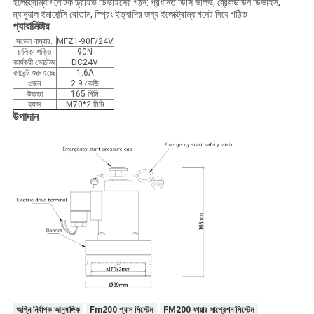
ইলেক্ট্রোম্যাগনেটিক ড্রাইভ ডিভাইসের গঠন: প্রধানত ডিসি ভালভ, ব্রেকডাউন ডিভাইস,
ম্যানুয়াল ইমার্জেন্সি বোতাম, স্প্রিং ইত্যাদির জন্য ইলেক্ট্রোম্যাগনেট দিয়ে গঠিত
প্যারামিটার
মডেল নাম্বার.
MFZ1-90F/24V
চালিকা শক্তি
90N
কার্যকরী ভোল্টেজ
DC24V
কারেন্ট শুরু হচ্ছে
1.6A
ওজন
2.9 কেজি
উচ্চতা
165 মিমি
ব্যাস
M70*2 মিমি
উপাদান
অগ্নি নির্বাপক আনুষাঙ্গিক
Fm200 গ্যাস সিস্টেম
FM200 ফায়ার সাপ্রেশন সিস্টেম