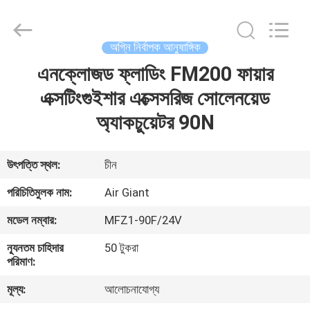
Guangdong
Air
Giant
Fire
Equipment
অগ্নি নির্বাপক আনুষাঙ্গিক
Co.,Ltd..
All
Rights
এনক্লোজড ফ্লাডিং FM200 ফায়ার
বাড়ি
Reserved.
এক্সটিংগুইশার এক্সেসরিজ সোলেনয়েড
পণ্য
অ্যাকচুয়েটর 90N
ভিআর
উৎপত্তি স্থল:
চীন
শো
পরিচিতিমুলক নাম:
Air Giant
মডেল নম্বার:
MFZ1-90F/24V
আমাদের
ন্যূনতম চাহিদার
50 টুকরা
সম্পর্কে
পরিমাণ:
মূল্য:
আলোচনাযোগ্য
কারখানা