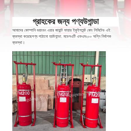
ভ্রমণ
গ্রাহকের জন্য পণ্য
উগান্ডা
মান
আমাদের কোম্পানি গুয়াংডং এয়ার জায়ান্ট ফায়ার ইকুইপমেন্ট কোং লিমিটেড এই
নিয়ন্ত্রণ
ব্যবস্থা করেছে
পণ্য পাঠানো হয়
উগান্ডা
.
মডেল
এটি এফএম২০০ অগ্নি নির্বাপক
ব্যবস্থা।
ডাউনলোড
উদ্ধৃতির
জন্য
আবেদন
সাইট
ম্যাপ